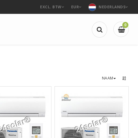
EXCL. BTW
EUR
NEDERLANDS
0
NAAM