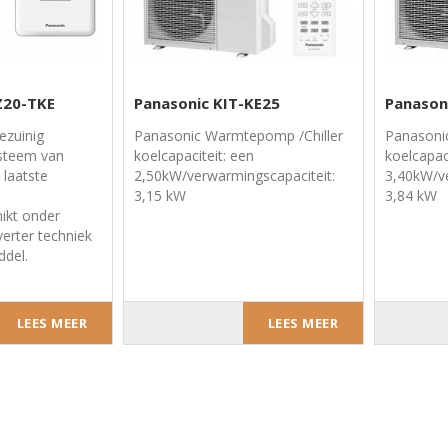
Z20-TKE
Panasonic KIT-KE25
Panason
iezuinig
Panasonic Warmtepomp /Chiller
Panasoni
ysteem van
koelcapaciteit: een
koelcapac
laatste
2,50kW/verwarmingscapaciteit:
3,40kW/ve
3,15 kW
3,84 kW
ikt onder
verter techniek
del.
LEES MEER
LEES MEER