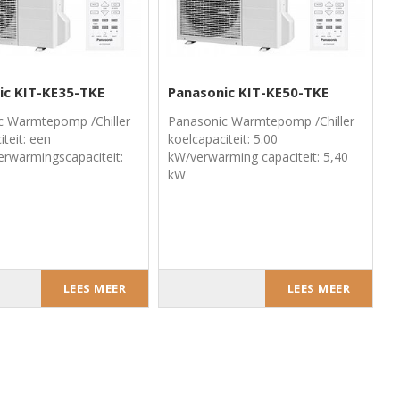
ic KIT-KE35-TKE
Panasonic KIT-KE50-TKE
c Warmtepomp /Chiller
Panasonic Warmtepomp /Chiller
iteit: een
koelcapaciteit: 5.00
rwarmingscapaciteit:
kW/verwarming capaciteit: 5,40
kW
LEES MEER
LEES MEER