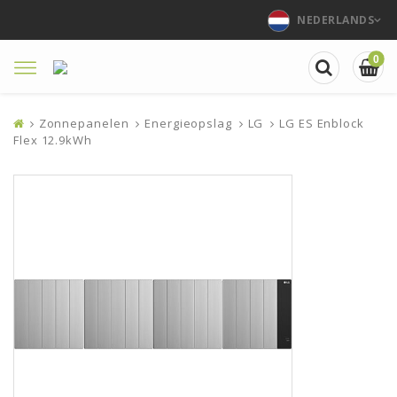
NEDERLANDS
0
Toggle
navigation
Zonnepanelen
Energieopslag
LG
LG ES Enblock
Flex 12.9kWh