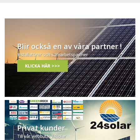
Blir också en av våra partner !
Installatörer och samarbetspartner
KLICKA HÄR >>>
Privat kunder
Till vår webbutik 24solar