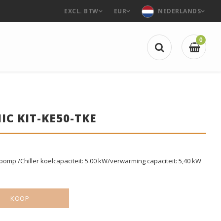
EXCL. BTW
EUR
NEDERLANDS
0
C KIT-KE50-TKE
mp /Chiller koelcapaciteit: 5.00 kW/verwarming capaciteit: 5,40 kW
KOOP