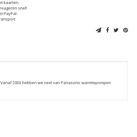
et kaarten.
 reageren snel!
et PayPal.
transport.
est. Vanaf 2003 hebben we veel van Panasonic warmtepompen