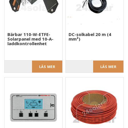
Bärbar 110-W-ETFE-
DC-solkabel 20 m (4
Solarpanel med 10-A-
mm²)
laddkontrollenhet
LÄS MER
LÄS MER