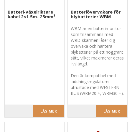
Batteri-växelriktare
Batteriövervakare för
kabel 2×1.5m- 25mm²
blybatterier WBM
WBM är en batterimonitor
som tillsammans med
WRD-skärmen låter dig
övervaka och hantera
blybatterier på ett noggrant
sätt, vilket maximerar deras
livslängd.
Den är kompatibel med
laddningsregulatorer
utrustade med WESTERN
BUS (WRM20 +, WRM30 +).
LÄS MER
LÄS MER