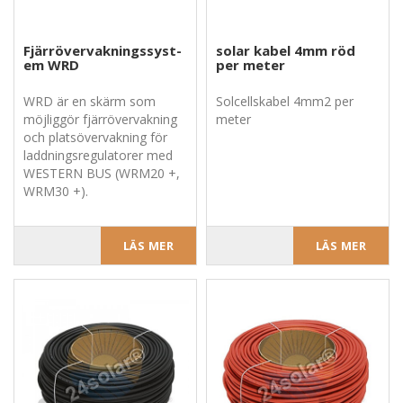
F­j­ä­r­r­ö­v­e­r­v­a­k­n­i­n­g­s­s­y­s­t­
solar kabel 4mm röd
e­m WRD
per meter
WRD är en skärm som
Solcellskabel 4mm2 per
möjliggör fjärrövervakning
meter
och platsövervakning för
laddningsregulatorer med
WESTERN BUS (WRM20 +,
WRM30 +).
LÄS MER
LÄS MER