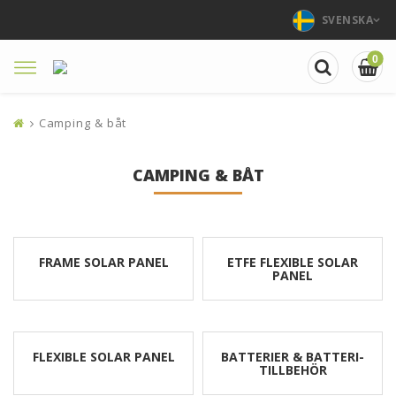
SVENSKA
0
Toggle
navigation
Camping & båt
CAMPING & BÅT
FRAME SOLAR PANEL
ETFE FLEXIBLE SOLAR
PANEL
FLEXIBLE SOLAR PANEL
BATTERIER & B­A­T­T­E­R­I­
T­I­L­L­B­E­H­Ö­R