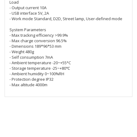
Load
- Output current 10A
- USB interface 5V, 2A
- Work mode Standard, D2D, Street lamp, User-defined mode
System Parameters
- Max tracking efficiency >99.9%
- Max charge conversion 96.5%
- Dimensions 189*96*53 mm
- Weight 480g
- Self consumption 7mA
- Ambient temperature -20~+55°C
- Storage temperature -25~+80℃
- Ambient humidity 0~100%RH
- Protection degree IP32
- Max altitude 4000m