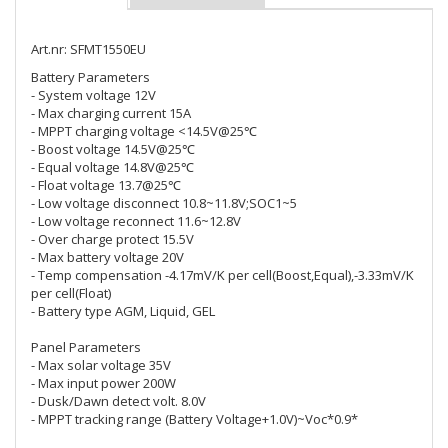
Art.nr: SFMT1550EU
Battery Parameters
- System voltage 12V
- Max charging current 15A
- MPPT charging voltage <14.5V@25℃
- Boost voltage 14.5V@25℃
- Equal voltage 14.8V@25℃
- Float voltage 13.7@25℃
- Low voltage disconnect 10.8~11.8V;SOC1~5
- Low voltage reconnect 11.6~12.8V
- Over charge protect 15.5V
- Max battery voltage 20V
- Temp compensation -4.17mV/K per cell(Boost,Equal),-3.33mV/K
per cell(Float)
- Battery type AGM, Liquid, GEL
Panel Parameters
- Max solar voltage 35V
- Max input power 200W
- Dusk/Dawn detect volt. 8.0V
- MPPT tracking range (Battery Voltage+1.0V)~Voc*0.9*