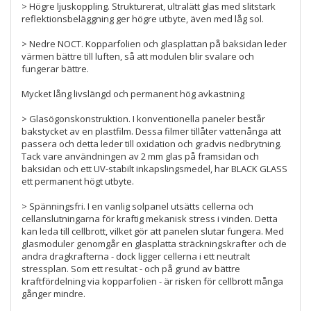
> Högre ljuskoppling. Strukturerat, ultralätt glas med slitstark
reflektionsbeläggning ger högre utbyte, även med låg sol.
> Nedre NOCT. Kopparfolien och glasplattan på baksidan leder
värmen bättre till luften, så att modulen blir svalare och
fungerar bättre.
Mycket lång livslängd och permanent hög avkastning
> Glasögonskonstruktion. I konventionella paneler består
bakstycket av en plastfilm. Dessa filmer tillåter vattenånga att
passera och detta leder till oxidation och gradvis nedbrytning.
Tack vare användningen av 2 mm glas på framsidan och
baksidan och ett UV-stabilt inkapslingsmedel, har BLACK GLASS
ett permanent högt utbyte.
> Spänningsfri. I en vanlig solpanel utsätts cellerna och
cellanslutningarna för kraftig mekanisk stress i vinden. Detta
kan leda till cellbrott, vilket gör att panelen slutar fungera. Med
glasmoduler genomgår en glasplatta sträckningskrafter och de
andra dragkrafterna - dock ligger cellerna i ett neutralt
stressplan. Som ett resultat - och på grund av bättre
kraftfördelning via kopparfolien - är risken för cellbrott många