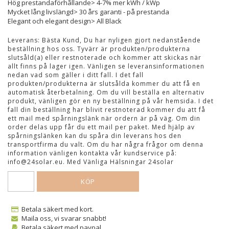
Hög prestandaförhållande> 4-7% mer kWh / kWp
Mycket lång livslängd> 30 års garanti - på prestanda
Elegant och elegant design> All Black
Leverans:
Bästa Kund, Du har nyligen gjort nedanstående
beställning hos oss. Tyvärr är produkten/produkterna
slutsåld(a) eller restnoterade och kommer att skickas när
allt finns på lager igen. Vänligen se leveransinformationen
nedan vad som gäller i ditt fall. I det fall
produkten/produkterna är slutsålda kommer du att få en
automatisk återbetalning. Om du vill beställa en alternativ
produkt, vänligen gör en ny beställning på vår hemsida. I det
fall din beställning har blivit restnoterad kommer du att få
ett mail med spårningslänk när ordern är på väg. Om din
order delas upp får du ett mail per paket. Med hjälp av
spårningslänken kan du spåra din leverans hos den
transportfirma du valt. Om du har några frågor om denna
information vänligen kontakta vår kundservice på:
info@24solar.eu. Med Vänliga Hälsningar 24solar
KÖP
Betala säkert med kort.
Maila oss, vi svarar snabbt!
Betala säkert med paypal.